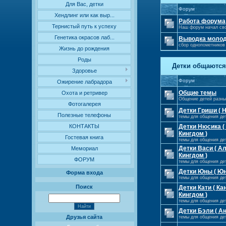
Для Вас, детки
Форум
Хендлинг или как выр...
Работа форума
Тернистый путь к успеху
Наш форум начал сво
Генетика окрасов лаб...
Выводка моло
сбор однопометников
Жизнь до рождения
Роды
Детки общаются
Здоровье
Форум
Ожирение лабрадора
Общие темы
Охота и ретривер
Общение детей разны
Фотогалерея
Детки Гриши ( Н
Полезные телефоны
темы для общения де
КОНТАКТЫ
Детки Нюсика 
Кингдом )
Гостевая книга
темы для общения де
Детки Васи ( 
Мемориал
Кингдом )
ФОРУМ
темы для общения де
Детки Юны ( Юн
Форма входа
темы для общения д
Поиск
Детки Кати ( К
Кингдом )
темы для общения де
Детки Бэли ( А
Друзья сайта
темы для общения де