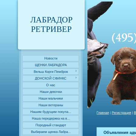
ЛАБРАДОР
РЕТРИВЕР
Новости
ЩЕНКИ ЛАБРАДОРА
Вельш Корги Пемброк
ДОНСКОЙ СФИНКС
О нас
Наши девочки
Наши мальчики
Наши ветераны
Нашим будущим покупа...
Главная
|
Регистрация
|
В
Наша передержка на в...
Породный стандарт
Выбираем щенка Лабра...
Объявления адм