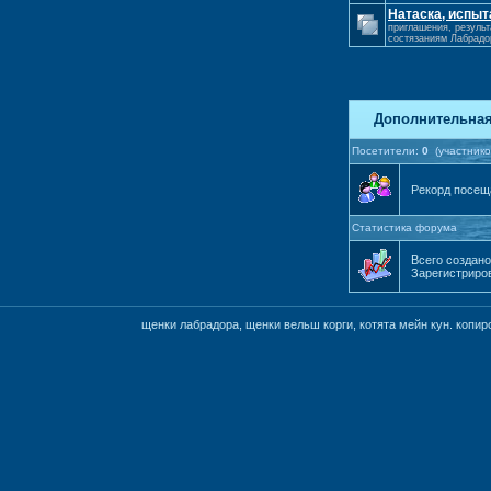
Натаска, испыт
приглашения, результ
состязаниям Лабрадо
Дополнительна
Посетители:
0
(участнико
Рекорд посе
Статистика форума
Всего создан
Зарегистриро
щенки лабрадора, щенки вельш корги, котята мейн кун. коп