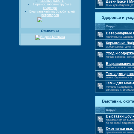
Газовые работы
Детки Баси ( М
Перенос газовой трубы в
темы для общения де
квартире
Виртуальный клуб любителей
ретриверов
Здоровье и ухо
Форум
Статистика
Ветеринарные 
проблемы со здоровь
Кормление Лаб
выбор кормов, диет, 
Уход и содерж
любые вопросы связа
Выращивание щ
любые вопросы связ
Темы для девоч
течка. беременность.
Темы для маль
половое созревание,
связанные с физиоло
Выставки, охота
Форум
Выставки шоу 
приглашения на выста
по ринговой подготов
Охотничьи выс
приглашения на охотн