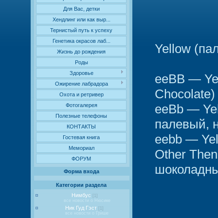
Для Вас, детки
Хендлинг или как выр...
Тернистый путь к успеху
Генетика окрасов лаб...
Yellow (па
Жизнь до рождения
Роды
Здоровье
eeBB — Yel
Ожирение лабрадора
Chocolate)
Охота и ретривер
eeBb — Yell
Фотогалерея
Полезные телефоны
палевый, 
КОНТАКТЫ
eebb — Yel
Гостевая книга
Мемориал
Other The
ФОРУМ
шоколадны
Форма входа
Категории раздела
Нимбус
[1]
все новости о Нюсике
Ник Гуд Гэст
[1]
все новости о Грише