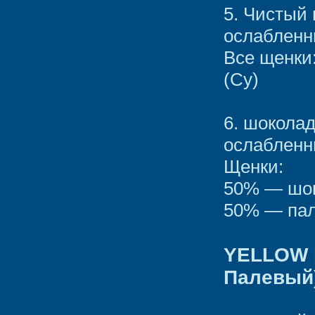
5. Чистый
ослаблен
Все щенки
(Су)
6. шокола
ослаблен
Щенки:
50% — шок
50% — пал
YELLOW b
Палевый