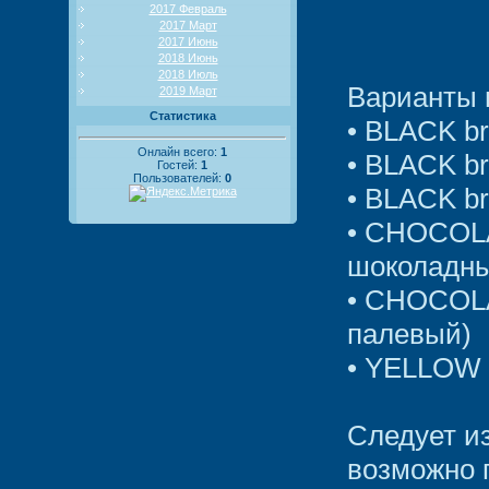
2017 Февраль
2017 Март
2017 Июнь
2018 Июнь
2018 Июль
Варианты 
2019 Март
Статистика
• BLACK b
Онлайн всего:
1
• BLACK b
Гостей:
1
Пользователей:
0
• BLACK b
• CHOCOLA
шоколадн
• CHOCOLA
палевый)
• YELLOW 
Следует из
возможно 