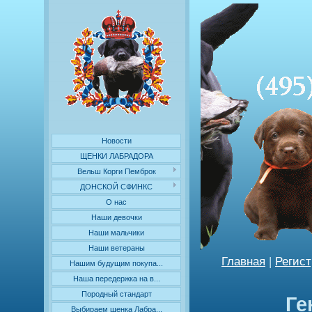
Новости
ЩЕНКИ ЛАБРАДОРА
Вельш Корги Пемброк
ДОНСКОЙ СФИНКС
О нас
Наши девочки
Наши мальчики
Наши ветераны
Главная
|
Регис
Нашим будущим покупа...
Наша передержка на в...
Породный стандарт
Ге
Выбираем щенка Лабра...