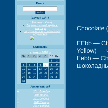
Поиск
Друзья сайта
Газовые работы
Перенос газовой трубы в
Chocolate
квартире
Виртуальный клуб любителей
ретриверов
EEbb — Cho
Календарь
Yellow) —
«
Август 2026
»
Eebb — Cho
Пн
Вт
Ср
Чт
Пт
Сб
Вс
1
2
шоколадны
3
4
5
6
7
8
9
10
11
12
13
14
15
16
17
18
19
20
21
22
23
24
25
26
27
28
29
30
31
Архив записей
2011 Октябрь
2011 Ноябрь
2011 Декабрь
2012 Январь
2012 Февраль