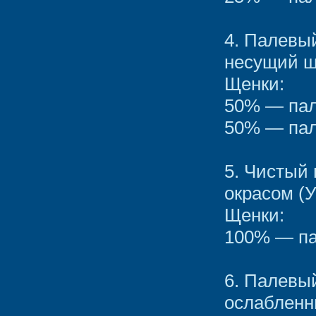
4. Палевы
несущий ш
Щенки:
50% — пал
50% — пал
5. Чистый
окрасом (
Щенки:
100% — па
6. Палевы
ослабленн