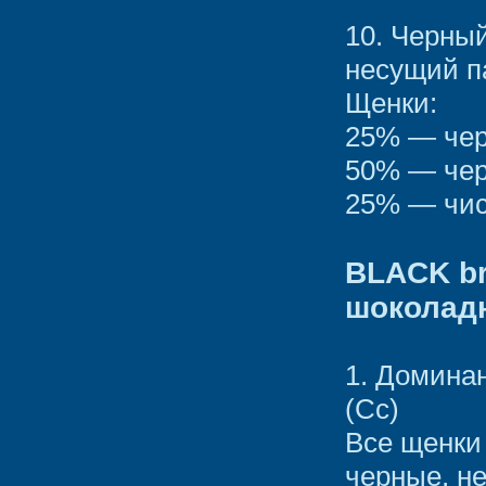
10. Черны
несущий п
Щенки:
25% — чер
50% — чер
25% — чис
BLACK br
шоколад
1. Домина
(Сс)
Все щенки
черные, н