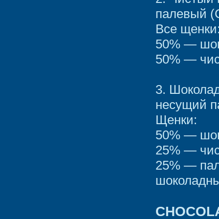
палевый (
Все щенки
50% — шок
50% — чис
3. Шокола
несущий п
Щенки:
50% — шок
25% — чис
25% — пал
шоколадны
CHOCOLA