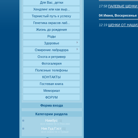
Для Вас, детки
17:58
ПАЛЕВЫЕ ЩЕНКИ В
Хендлинг или как выр...
04 Июня, Воскресенье
Тернистый путь к успеху
Генетика окрасов лаб...
12:19
ЩЕНКИ ОТ НАШИХ
Жизнь до рождения
Роды
Здоровье
Ожирение лабрадора
Охота и ретривер
Фотогалерея
Полезные телефоны
КОНТАКТЫ
Гостевая книга
Мемориал
ФОРУМ
Форма входа
Категории раздела
Нимбус
[1]
все новости о Нюсике
Ник Гуд Гэст
[1]
все новости о Грише