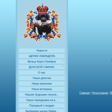
Новости
ЩЕНКИ ЛАБРАДОРА
Вельш Корги Пемброк
ДОНСКОЙ СФИНКС
О нас
Наши девочки
Наши мальчики
Наши ветераны
Главная
|
Регистрация
|
В
Нашим будущим покупа...
Наша передержка на в...
Породный стандарт
Выбираем щенка Лабра...