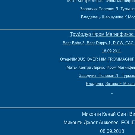
Мать-Кантри Лирикс Фром Магнифи
Заводчик-Полевая Л -Турыше
Владелец- Шершунова К.Мос
Трубодур Фром Магнификос
Best Baby-3, Best Puppy-1, R.CW, СА
18.09.2011.
Отец-NIMBUS OVER HIM FROMMAGNI
Мать- Кантри Лирикс Фром Магнифик
Заводчик -Полевая Л - Турыш
Владелец-Зотова Е.Москв
Миконти Кенай Свит В
Миконти Джаст Анжелес -FOL
08.09.2013