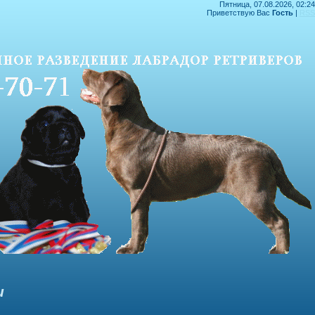
Пятница, 07.08.2026, 02:24
Приветствую Вас
Гость
|
RSS
и