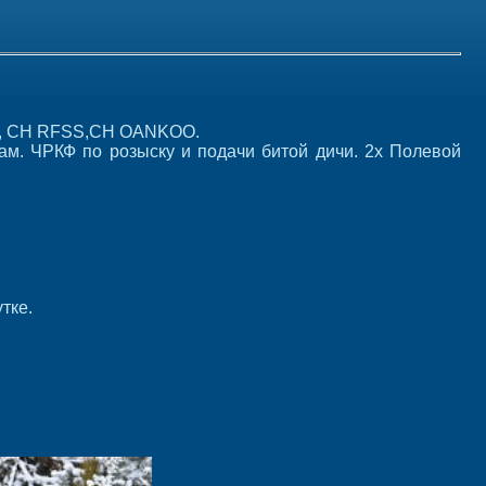
S, CH RFSS,CH OANKOO.
м. ЧРКФ по розыску и подачи битой дичи. 2х Полевой
тке.