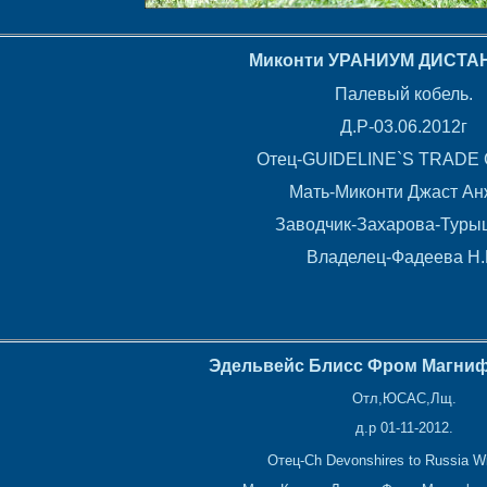
Миконти УРАНИУМ ДИСТАН
Палевый кобель.
Д.Р-03.06.2012г
Отец-GUIDELINE`S TRADE
Мать-Миконти Джаст Ан
Заводчик-Захарова-Туры
Владелец-Фадеева Н.
Эдельвейс Блисс Фром Магниф
Отл,ЮСАС,Лщ.
д.р 01-11-2012.
Отец-Ch Devonshires to Russia W