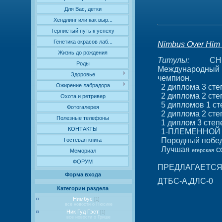
Для Вас, детки
Хендлинг или как выр...
Тернистый путь к успеху
Генетика окрасов лаб...
Nimbus Over Him 
Жизнь до рождения
Титулы:
CH
Роды
Международный р
Здоровье
чемпион.
Ожирение лабрадора
2 диплома 3 сте
2 диплома 2 сте
Охота и ретривер
5 дипломов 1 ст
Фотогалерея
2 диплома 2 ст
Полезные телефоны
1 диплом 3 сте
КОНТАКТЫ
1-ПЛЕМЕННОЙ 
Породный побед
Гостевая книга
Лучшая
с
егерская
Мемориал
ФОРУМ
ПРЕДЛАГАЕТСЯ
Форма входа
ДТБС-А,ДЛС-0
Категории раздела
Нимбус
[1]
все новости о Нюсике
Ник Гуд Гэст
[1]
все новости о Грише