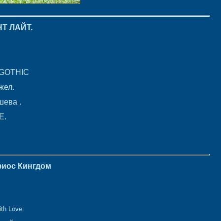
Т ЛАЙТ.
 GOTHIC
жел.
шева .
Е.
иос Кингдом
ith Love