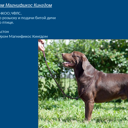
ом Магнификос Кингдом
НКОО,ЧФЛС,
о розыску и подачи битой дичи
о птице.
ьстон
Фром Магнификос Кингдом