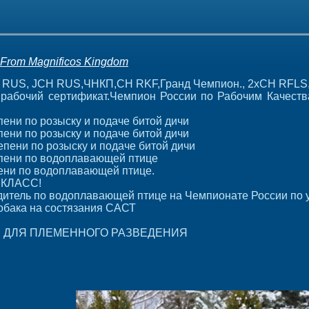
From Magnificos Kingdom
 RUS, JCH RUS,ЧНКП,CH RKF,Гранд Чемпион., 2xCH RFL
абочий сертификат.Чемпион России по Рабочим Качества
пени по розыску и подаче битой дичи
пени по розыску и подаче битой дичи
епени по розыску и подаче битой дичи
епени по водоплавающей птице
пени по водоплавающей птице.
КЛАСС!
итель по водоплавающей птице на Чемпионате России по у
обака на состязания САСТ
 ДЛЯ ПЛЕМЕННОГО РАЗВЕДЕНИЯ