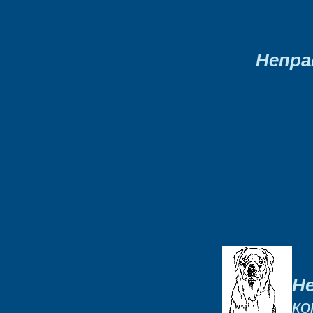
Непра
Н
ко