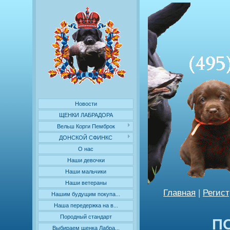
Новости
ЩЕНКИ ЛАБРАДОРА
Вельш Корги Пемброк
ДОНСКОЙ СФИНКС
О нас
Наши девочки
Наши мальчики
Наши ветераны
Главная
|
Регис
Нашим будущим покупа...
Наша передержка на в...
Породный стандарт
П
Выбираем щенка Лабра...