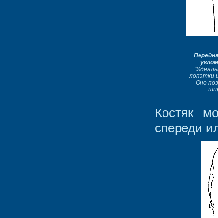
Передня
углом
"Идеаль
лопатки и
Оно по
ши
Костяк м
спереди и