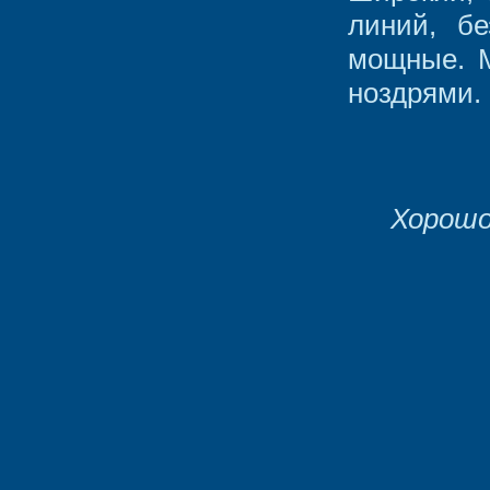
линий, б
мощные. М
ноздрями.
Хорошо