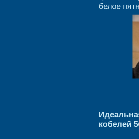
белое пятн
Идеальн
кобелей 56