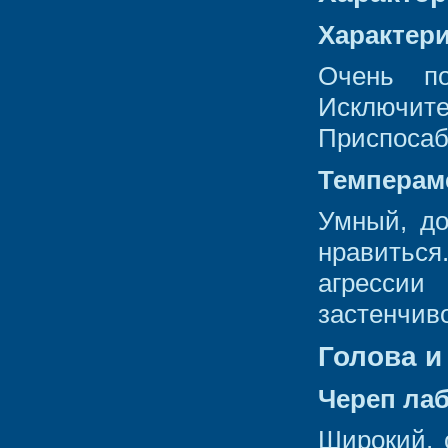
Характер
Очень по
Исключите
Приспосаб
Темперам
Умный, д
нравиться
агрессии
застенчив
Голова и
Череп ла
Широкий, 