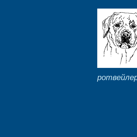
ротвейле