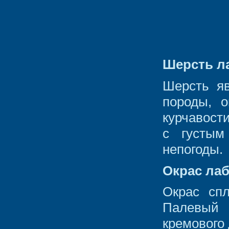
Шерсть л
Шерсть яв
породы, о
курчавост
с густым
непогоды.
Окрас ла
Окрас сп
Палевый 
кремового