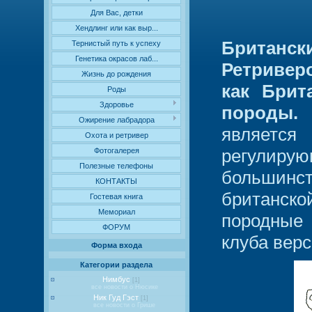
Для Вас, детки
Хендлинг или как выр...
Британс
Тернистый путь к успеху
Генетика окрасов лаб...
Ретриверо
Жизнь до рождения
как Брит
Роды
Здоровье
породы.
Ожирение лабрадора
являетс
Охота и ретривер
регулирую
Фотогалерея
Полезные телефоны
большин
КОНТАКТЫ
британск
Гостевая книга
Мемориал
породные 
ФОРУМ
клуба верс
Форма входа
Категории раздела
Нимбус
[1]
все новости о Нюсике
Ник Гуд Гэст
[1]
все новости о Грише