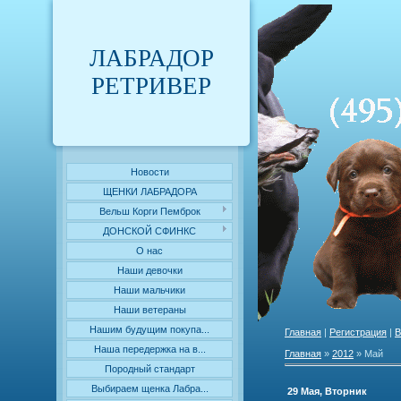
ЛАБРАДОР
РЕТРИВЕР
Новости
ЩЕНКИ ЛАБРАДОРА
Вельш Корги Пемброк
ДОНСКОЙ СФИНКС
О нас
Наши девочки
Наши мальчики
Наши ветераны
Нашим будущим покупа...
Главная
|
Регистрация
|
В
Наша передержка на в...
Главная
»
2012
»
Май
Породный стандарт
Выбираем щенка Лабра...
29 Мая, Вторник