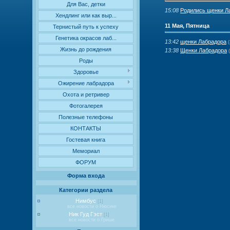
Для Вас, детки
15:08
Родились щенки Ла
Хендлинг или как выр...
11 Мая, Пятница
Тернистый путь к успеху
Генетика окрасов лаб...
13:42
щенки Лабрадора
(
Жизнь до рождения
13:38
Щенки Лабрадора
Роды
Здоровье
Ожирение лабрадора
Охота и ретривер
Фотогалерея
Полезные телефоны
КОНТАКТЫ
Гостевая книга
Мемориал
ФОРУМ
Форма входа
Категории раздела
Нимбус
[1]
все новости о Нюсике
Ник Гуд Гэст
[1]
все новости о Грише