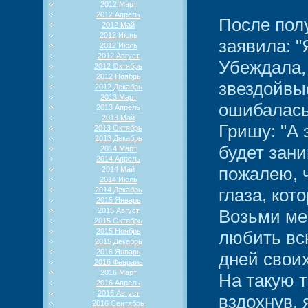
2012 Март
2012 Апрель
После пол
2012 Май
2012 Июнь
заявила: "
2012 Июль
2012 Август
Убеждала, 
2012 Октябрь
2012 Ноябрь
звездойвыс
2012 Декабрь
2013 Март
ошибалась
2013 Апрель
2013 Май
Гришу: "А 
2013 Октябрь
2013 Декабрь
будет зани
2014 Март
2014 Апрель
пожалею, ч
2014 Май
2014 Июль
глаза, кот
2014 Декабрь
2015 Январь
2015 Август
Возьми мен
2015 Октябрь
2015 Ноябрь
любить вс
2015 Декабрь
2016 Январь
дней своих
2016 Февраль
2016 Март
На такую т
2016 Апрель
2016 Август
вздохнув, 
2016 Сентябрь