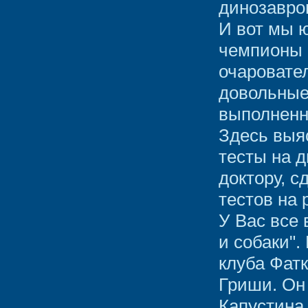
динозавро
И вот мы 
чемпионы Р
очаровател
довольные
выполненно
Здесь выяс
тесты на 
доктору, с
тестов на 
У Вас все 
и собаки".
клуба Фат
Гриши. Он
Капустина