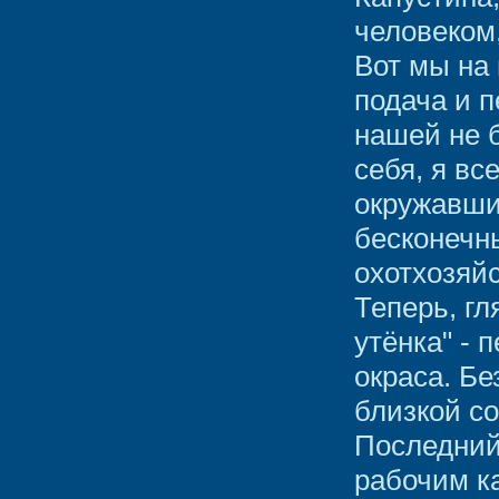
человеком
Вот мы на 
подача и 
нашей не б
себя, я вс
окружавши
бесконечны
охотхозяйс
Теперь, гля
утёнка" - 
окраса. Бе
близкой с
Последний
рабочим к