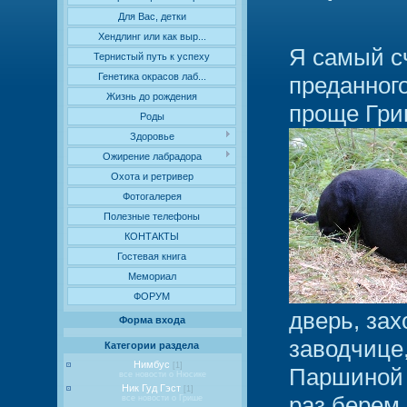
Для Вас, детки
Хендлинг или как выр...
Я самый сч
Тернистый путь к успеху
Генетика окрасов лаб...
преданного
Жизнь до рождения
проще Гри
Роды
Здоровье
Ожирение лабрадора
Охота и ретривер
Фотогалерея
Полезные телефоны
КОНТАКТЫ
Гостевая книга
Мемориал
ФОРУМ
дверь, за
Форма входа
заводчице
Категории раздела
Нимбус
[1]
Паршиной 
все новости о Нюсике
Ник Гуд Гэст
[1]
раз берем
все новости о Грише