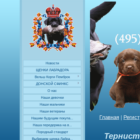
Новости
ЩЕНКИ ЛАБРАДОРА
Вельш Корги Пемброк
ДОНСКОЙ СФИНКС
О нас
Наши девочки
Наши мальчики
Наши ветераны
Главная
|
Регис
Нашим будущим покупа...
Наша передержка на в...
Породный стандарт
Тернист
Выбираем щенка Лабра...