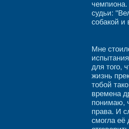
чемпиона.
судьи: "В
собакой и
Мне стоил
испытания
для того, 
жизнь прек
тобой так
времена др
понимаю, 
права. И с
смогла её 