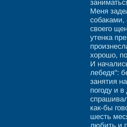
заниматься
Меня задел
собаками, 
своего щен
утенка пр
произнесла
хорошо, п
И начались
лебедя": 
занятия на
погоду и в
спрашивал,
как-бы гов
шесть мес
любить и п