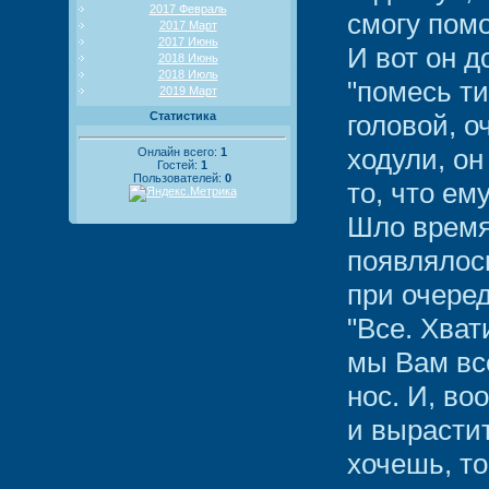
2017 Февраль
смогу помо
2017 Март
2017 Июнь
И вот он д
2018 Июнь
2018 Июль
"помесь ти
2019 Март
Статистика
головой, о
ходули, он
Онлайн всего:
1
Гостей:
1
Пользователей:
0
то, что ем
Шло время,
появлялос
при очере
"Все. Хват
мы Вам вс
нос. И, во
и вырастит
хочешь, то