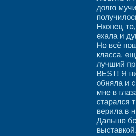
долго мучи
получилос
Нконец-то,
ехала и ду
Но всё пош
класса, ещ
лучший пр
BEST! Я н
обняла и с
мне в глаз
старался т
верила в н
Дальше бо
выставкой.