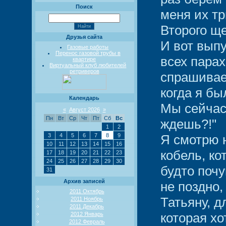
Поиск
меня их тр
Второго ще
Друзья сайта
И вот вып
Газовые работы
Перенос газовой трубы в
всех парах
квартире
Виртуальный клуб любителей
ретриверов
спрашивает
когда я бы
Календарь
Мы сейчас
«
Август 2026
»
Пн
Вт
Ср
Чт
Пт
Сб
Вс
ждешь?!"
1
2
3
4
5
6
7
8
9
Я смотрю н
10
11
12
13
14
15
16
кобель, ко
17
18
19
20
21
22
23
24
25
26
27
28
29
30
будто почу
31
Архив записей
не поздно
2011 Октябрь
Татьяну, д
2011 Ноябрь
2011 Декабрь
которая хо
2012 Январь
2012 Февраль