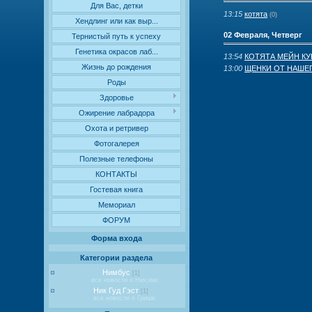
Для Вас, детки
13:15
котята
(0)
Хендлинг или как выр...
02 Февраля, Четверг
Тернистый путь к успеху
Генетика окрасов лаб...
13:54
КОТЯТА МЕЙН КУ
Жизнь до рождения
13:00
ЩЕНКИ ОТ НАШЕ
Роды
Здоровье
Ожирение лабрадора
Охота и ретривер
Фотогалерея
Полезные телефоны
КОНТАКТЫ
Гостевая книга
Мемориал
ФОРУМ
Форма входа
Категории раздела
Нимбус
[1]
все новости о Нюсике
Ник Гуд Гэст
[1]
все новости о Грише