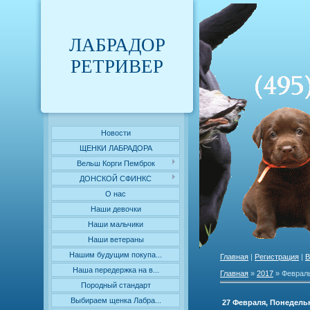
ЛАБРАДОР
РЕТРИВЕР
Новости
ЩЕНКИ ЛАБРАДОРА
Вельш Корги Пемброк
ДОНСКОЙ СФИНКС
О нас
Наши девочки
Наши мальчики
Наши ветераны
Нашим будущим покупа...
Главная
|
Регистрация
|
В
Наша передержка на в...
Главная
»
2017
»
Феврал
Породный стандарт
Выбираем щенка Лабра...
27 Февраля, Понедель