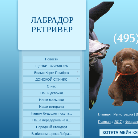
ЛАБРАДОР
РЕТРИВЕР
Новости
ЩЕНКИ ЛАБРАДОРА
Вельш Корги Пемброк
ДОНСКОЙ СФИНКС
О нас
Наши девочки
Наши мальчики
Наши ветераны
Нашим будущим покупа...
Главная
|
Регистрация
|
В
Наша передержка на в...
Главная
»
2017
»
Феврал
Породный стандарт
КОТЯТА МЕЙН КУ
Выбираем щенка Лабра...