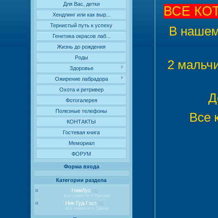
Для Вас, детки
ВСЕ КО
Хендлинг или как выр...
Тернистый путь к успеху
В нашем
Генетика окрасов лаб...
Жизнь до рождения
Роды
2 мальчи
Здоровье
Ожирение лабрадора
Охота и ретривер
Д
Фотогалерея
Полезные телефоны
Все 
КОНТАКТЫ
Гостевая книга
Мемориал
ФОРУМ
Форма входа
Категории раздела
Нимбус
[1]
все новости о Нюсике
Ник Гуд Гэст
[1]
все новости о Грише