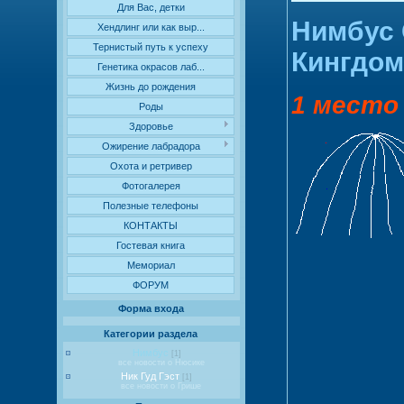
Для Вас, детки
Нимбус 
Хендлинг или как выр...
Тернистый путь к успеху
Кингдом
Генетика окрасов лаб...
Жизнь до рождения
1 место
Роды
Здоровье
Ожирение лабрадора
Охота и ретривер
Фотогалерея
Полезные телефоны
КОНТАКТЫ
Гостевая книга
Мемориал
ФОРУМ
Форма входа
Категории раздела
Нимбус
[1]
все новости о Нюсике
Ник Гуд Гэст
[1]
все новости о Грише