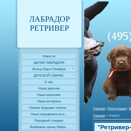
ЛАБРАДОР
РЕТРИВЕР
Новости
ЩЕНКИ ЛАБРАДОРА
Вельш Корги Пемброк
ДОНСКОЙ СФИНКС
О нас
Наши девочки
Наши мальчики
Наши ветераны
Нашим будущим покупа...
Главная
|
Регистрация
|
В
Наша передержка на в...
Главная
»
Нимбус
Породный стандарт
"Ретривер
Выбираем щенка Лабра...