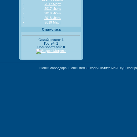
2017 Март
2017 Июнь
2018 Июнь
2018 Июль
2019 Март
Статистика
Онлайн всего:
1
Гостей:
1
Пользователей:
0
щенки лабрадора, щенки вельш корги, котята мейн кун. коп