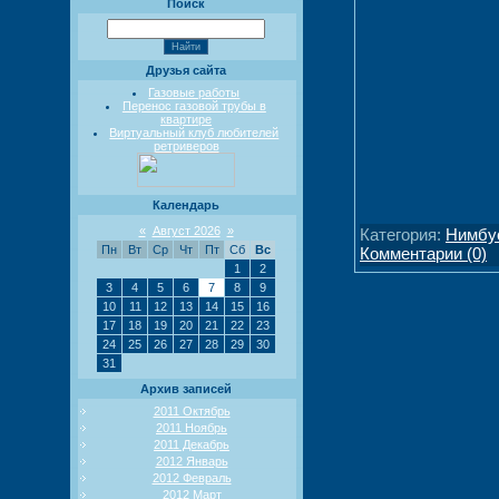
Поиск
Друзья сайта
Газовые работы
Перенос газовой трубы в
квартире
Виртуальный клуб любителей
ретриверов
Календарь
«
Август 2026
»
Категория:
Нимбу
Пн
Вт
Ср
Чт
Пт
Сб
Вс
Комментарии (0)
1
2
3
4
5
6
7
8
9
10
11
12
13
14
15
16
17
18
19
20
21
22
23
24
25
26
27
28
29
30
31
Архив записей
2011 Октябрь
2011 Ноябрь
2011 Декабрь
2012 Январь
2012 Февраль
2012 Март