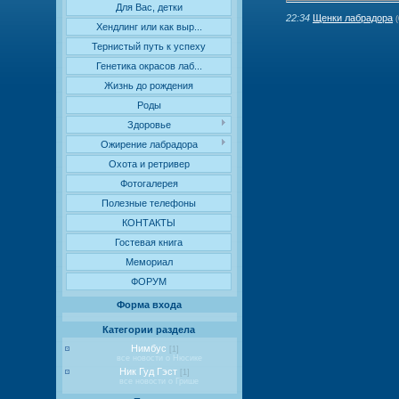
Для Вас, детки
22:34
Щенки лабрадора
(
Хендлинг или как выр...
Тернистый путь к успеху
Генетика окрасов лаб...
Жизнь до рождения
Роды
Здоровье
Ожирение лабрадора
Охота и ретривер
Фотогалерея
Полезные телефоны
КОНТАКТЫ
Гостевая книга
Мемориал
ФОРУМ
Форма входа
Категории раздела
Нимбус
[1]
все новости о Нюсике
Ник Гуд Гэст
[1]
все новости о Грише