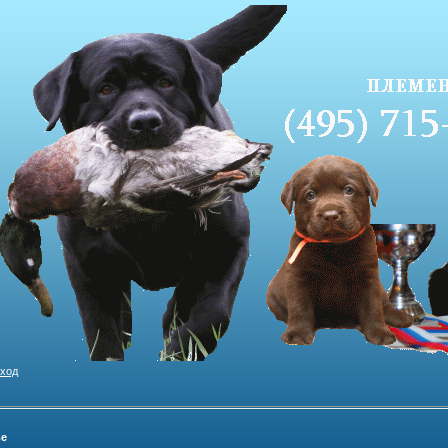
ход
ье