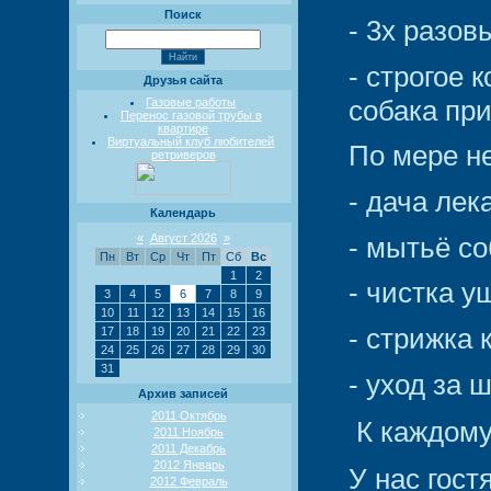
Поиск
- 3х разов
- строгое
Друзья сайта
собака при
Газовые работы
Перенос газовой трубы в
квартире
Виртуальный клуб любителей
По мере н
ретриверов
- дача лек
Календарь
«
Август 2026
»
- мытьё со
Пн
Вт
Ср
Чт
Пт
Сб
Вс
1
2
- чистка у
3
4
5
6
7
8
9
10
11
12
13
14
15
16
- стрижка 
17
18
19
20
21
22
23
24
25
26
27
28
29
30
31
- уход за 
Архив записей
2011 Октябрь
К каждому
2011 Ноябрь
2011 Декабрь
2012 Январь
У нас гос
2012 Февраль