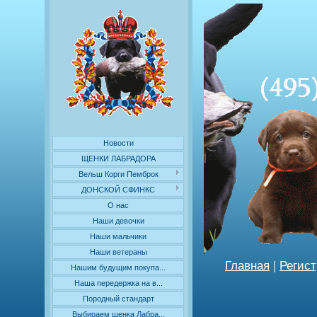
Новости
ЩЕНКИ ЛАБРАДОРА
Вельш Корги Пемброк
ДОНСКОЙ СФИНКС
О нас
Наши девочки
Наши мальчики
Наши ветераны
Главная
|
Регис
Нашим будущим покупа...
Наша передержка на в...
Породный стандарт
Выбираем щенка Лабра...