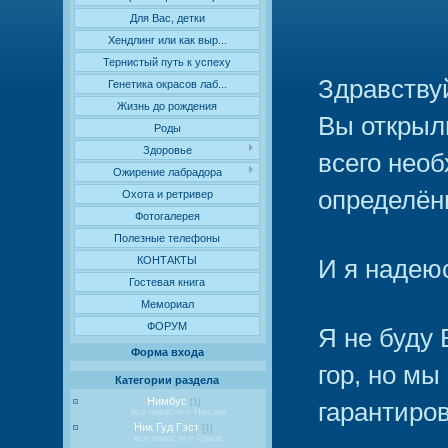
Для Вас, детки
Хендлинг или как выр...
Тернистый путь к успеху
Здравствуй
Генетика окрасов лаб...
Жизнь до рождения
Вы открыл
Роды
Здоровье
всего необ
Ожирение лабрадора
определён
Охота и ретривер
Фотогалерея
Полезные телефоны
КОНТАКТЫ
И я надею
Гостевая книга
Мемориал
ФОРУМ
Я не буду
Форма входа
гор, но м
Категории раздела
Нимбус
[1]
гарантиров
все новости о Нюсике
Ник Гуд Гэст
[1]
все новости о Грише