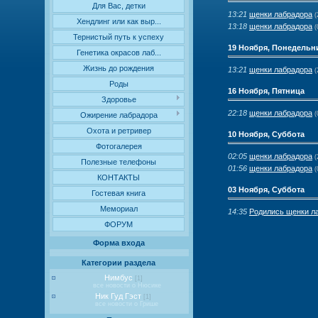
Для Вас, детки
13:21
щенки лабрадора
(
Хендлинг или как выр...
13:18
щенки лабрадора
(
Тернистый путь к успеху
19 Ноября, Понедельн
Генетика окрасов лаб...
Жизнь до рождения
13:21
щенки лабрадора
(
Роды
16 Ноября, Пятница
Здоровье
22:18
щенки лабрадора
(
Ожирение лабрадора
Охота и ретривер
10 Ноября, Суббота
Фотогалерея
02:05
щенки лабрадора
(
Полезные телефоны
01:56
щенки лабрадора
(
КОНТАКТЫ
03 Ноября, Суббота
Гостевая книга
Мемориал
14:35
Родились щенки ла
ФОРУМ
Форма входа
Категории раздела
Нимбус
[1]
все новости о Нюсике
Ник Гуд Гэст
[1]
все новости о Грише