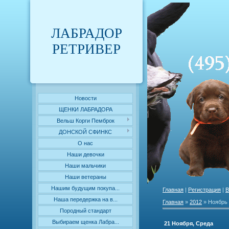
ЛАБРАДОР
РЕТРИВЕР
Новости
ЩЕНКИ ЛАБРАДОРА
Вельш Корги Пемброк
ДОНСКОЙ СФИНКС
О нас
Наши девочки
Наши мальчики
Наши ветераны
Нашим будущим покупа...
Главная
|
Регистрация
|
В
Наша передержка на в...
Главная
»
2012
»
Ноябрь
Породный стандарт
Выбираем щенка Лабра...
21 Ноября, Среда